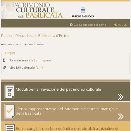
Guida alla compilazione
ACCEDI
Palazzo Pinacoteca e Biblioteca d'Errico
VAI ALLA SCHEDA
TORNA ALL'ELENCO
Allegati
lo ente morale
[Immagine]
sito istituzionale
[Link]
Moduli per la rilevazione del patrimonio culturale
Elenco rappresentativo del Patrimonio culturale intangibile
della Basilicata
Beni intangibili non ben definiti e riconducibili a iniziative di