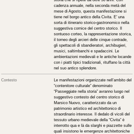
cadenza annuale, nella seconda metà del
mese di Agosto, questa manifestazione si
tiene nel borgo antico della Civita. E' una
sorta di itinerario storico-gastronomico nella
suggestiva cornice del centro storico. Il
sontuoso corteo, la rappresentazione storica,
il torneo degli arcieri delle cinque contrade,
gli spettacoli di sbandieratori, archibugieri,
musici, saltimbanchi e spadaccini. Le
ambientazioni medievali e le antiche locande
con i piatti tipici tradizionali, rituffano la città
nel suo antico splendore.
Contesto
Le manifestazioni organizzate nell’ambito del
“contenitore culturale” denominato
“Passeggiate nella storia” avranno luogo nel
suggestivo contesto del centro storico di
Marsico Nuovo, caratterizzato da un
patrimonio artistico ed architettonico di
straordinario interesse. Il dedalo di vicoli del
tessuto urbano medievale della “Civita” è
interrotto qua e là da slarghi e piazzette sulle
quali insistono le emergenze architettoniche