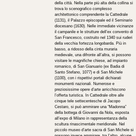
della città. Nella parte più alta della collina si
trova lo scenografico complesso
architettonico comprendente la Cattedrale
(1131), il Palazzo episcopale ed il Seminario
diocesano (1630). Nelle immediate vicinanze
il campanile e le strutture dell’ex convento di
San Francesco, costruito nel 1340 sui ruderi
della vecchia fortezza longobarda. Più in
basso, a ridosso della cinta muraria
medievale, una difronte all’altra, si possono
visitare le magnifiche chiese, ad impianto
romanico, di San Gianuario (ex Badia di
Santo Stefano, 1077) e di San Michele
(1100), con i rispettivi portali dichiarati
monumenti nazionali. Numerose e
preziosissime opere d’arte arricchiscono
l’offerta turistica. In Cattedrale oltre alle
cinque tele settecentesche di Jacopo
Cestaro, si può ammirare una “Madonna”
della bottega di Giovanni da Nola, esposta
all’expo di Milano in rappresentanza della
scultura rinascimentale meridionale. Nel
piccolo museo d’arte sacra di San Michele si
possono invece ammirare, tra l’altro, alcune