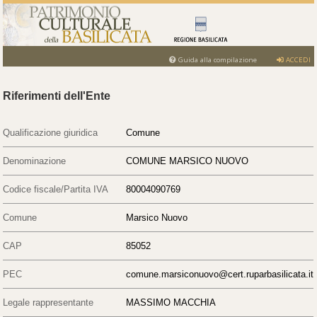
Guida alla compilazione
ACCEDI
Riferimenti dell'Ente
Qualificazione giuridica
Comune
Denominazione
COMUNE MARSICO NUOVO
Codice fiscale/Partita IVA
80004090769
Comune
Marsico Nuovo
CAP
85052
PEC
comune.marsiconuovo@cert.ruparbasilicata.it
Legale rappresentante
MASSIMO MACCHIA