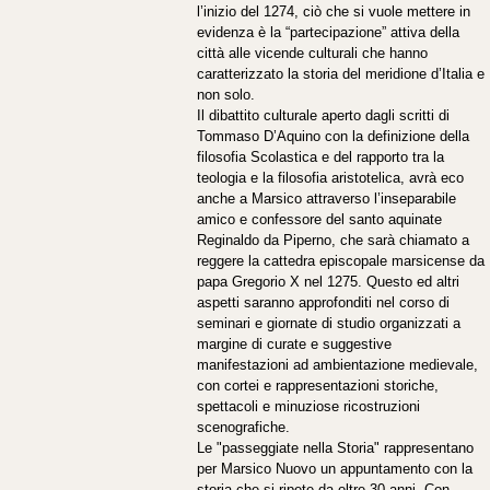
l’inizio del 1274, ciò che si vuole mettere in
evidenza è la “partecipazione” attiva della
città alle vicende culturali che hanno
caratterizzato la storia del meridione d’Italia e
non solo.
Il dibattito culturale aperto dagli scritti di
Tommaso D’Aquino con la definizione della
filosofia Scolastica e del rapporto tra la
teologia e la filosofia aristotelica, avrà eco
anche a Marsico attraverso l’inseparabile
amico e confessore del santo aquinate
Reginaldo da Piperno, che sarà chiamato a
reggere la cattedra episcopale marsicense da
papa Gregorio X nel 1275. Questo ed altri
aspetti saranno approfonditi nel corso di
seminari e giornate di studio organizzati a
margine di curate e suggestive
manifestazioni ad ambientazione medievale,
con cortei e rappresentazioni storiche,
spettacoli e minuziose ricostruzioni
scenografiche.
Le "passeggiate nella Storia" rappresentano
per Marsico Nuovo un appuntamento con la
storia che si ripete da oltre 30 anni. Con