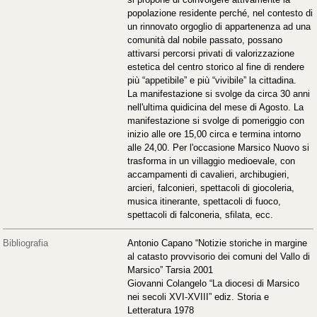
popolazione residente perché, nel contesto di
un rinnovato orgoglio di appartenenza ad una
comunità dal nobile passato, possano
attivarsi percorsi privati di valorizzazione
estetica del centro storico al fine di rendere
più “appetibile” e più “vivibile” la cittadina.
La manifestazione si svolge da circa 30 anni
nell'ultima quidicina del mese di Agosto. La
manifestazione si svolge di pomeriggio con
inizio alle ore 15,00 circa e termina intorno
alle 24,00. Per l'occasione Marsico Nuovo si
trasforma in un villaggio medioevale, con
accampamenti di cavalieri, archibugieri,
arcieri, falconieri, spettacoli di giocoleria,
musica itinerante, spettacoli di fuoco,
spettacoli di falconeria, sfilata, ecc.
Bibliografia
Antonio Capano “Notizie storiche in margine
al catasto provvisorio dei comuni del Vallo di
Marsico” Tarsia 2001
Giovanni Colangelo “La diocesi di Marsico
nei secoli XVI-XVIII” ediz. Storia e
Letteratura 1978