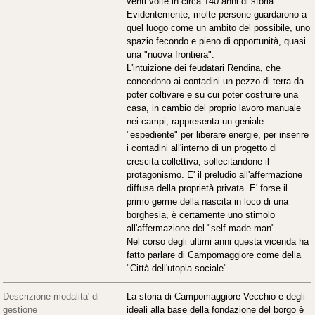
venti volte in circa 140 anni di storia.
Evidentemente, molte persone guardarono a
quel luogo come un ambito del possibile, uno
spazio fecondo e pieno di opportunità, quasi
una "nuova frontiera".
L'intuizione dei feudatari Rendina, che
concedono ai contadini un pezzo di terra da
poter coltivare e su cui poter costruire una
casa, in cambio del proprio lavoro manuale
nei campi, rappresenta un geniale
"espediente" per liberare energie, per inserire
i contadini all'interno di un progetto di
crescita collettiva, sollecitandone il
protagonismo. E' il preludio all'affermazione
diffusa della proprietà privata. E' forse il
primo germe della nascita in loco di una
borghesia, è certamente uno stimolo
all'affermazione del "self-made man".
Nel corso degli ultimi anni questa vicenda ha
fatto parlare di Campomaggiore come della
"Città dell'utopia sociale".
Descrizione modalita' di
La storia di Campomaggiore Vecchio e degli
gestione
ideali alla base della fondazione del borgo è