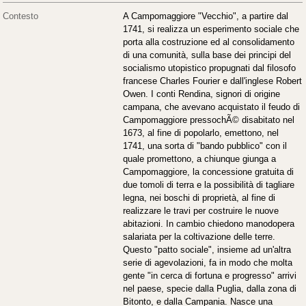
Contesto
A Campomaggiore "Vecchio", a partire dal
1741, si realizza un esperimento sociale che
porta alla costruzione ed al consolidamento
di una comunità, sulla base dei principi del
socialismo utopistico propugnati dal filosofo
francese Charles Fourier e dall'inglese Robert
Owen. I conti Rendina, signori di origine
campana, che avevano acquistato il feudo di
Campomaggiore pressochÃ© disabitato nel
1673, al fine di popolarlo, emettono, nel
1741, una sorta di "bando pubblico" con il
quale promettono, a chiunque giunga a
Campomaggiore, la concessione gratuita di
due tomoli di terra e la possibilità di tagliare
legna, nei boschi di proprietà, al fine di
realizzare le travi per costruire le nuove
abitazioni. In cambio chiedono manodopera
salariata per la coltivazione delle terre.
Questo "patto sociale", insieme ad un'altra
serie di agevolazioni, fa in modo che molta
gente "in cerca di fortuna e progresso" arrivi
nel paese, specie dalla Puglia, dalla zona di
Bitonto, e dalla Campania. Nasce una