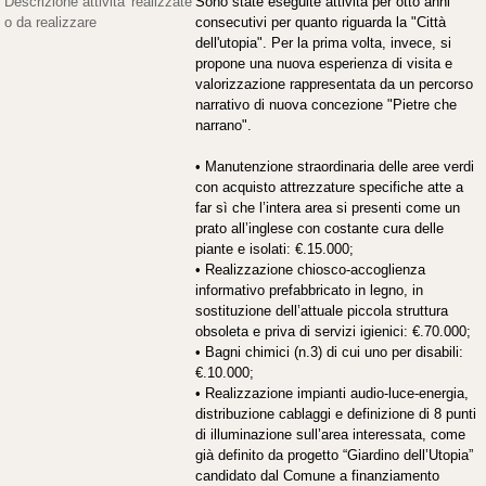
Descrizione attivita' realizzate
Sono state eseguite attività per otto anni
o da realizzare
consecutivi per quanto riguarda la "Città
dell'utopia". Per la prima volta, invece, si
propone una nuova esperienza di visita e
valorizzazione rappresentata da un percorso
narrativo di nuova concezione "Pietre che
narrano".
• Manutenzione straordinaria delle aree verdi
con acquisto attrezzature specifiche atte a
far sì che l’intera area si presenti come un
prato all’inglese con costante cura delle
piante e isolati: €.15.000;
• Realizzazione chiosco-accoglienza
informativo prefabbricato in legno, in
sostituzione dell’attuale piccola struttura
obsoleta e priva di servizi igienici: €.70.000;
• Bagni chimici (n.3) di cui uno per disabili:
€.10.000;
• Realizzazione impianti audio-luce-energia,
distribuzione cablaggi e definizione di 8 punti
di illuminazione sull’area interessata, come
già definito da progetto “Giardino dell’Utopia”
candidato dal Comune a finanziamento