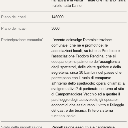
narrativa e di visita "Pietre che narrano" sarà
fruibile tutto l'anno.
Piano dei costi
146000
Piano dei ricavi
3000
Partecipazione comunita'
L'evento coinvolge l'amministrazione
comunale, che ne è promotrice; le
associazioni locali, su tutte la Pro-Loco e
l'associazione Teodoro Rendina, che si
occupano principalmente dell'accoglienza
degli spettatori, delle visite guidate e della
segreteria; circa 30 bambini del paese che
partecipano con il ruolo di comparse
all'interno dello spettacolo; operai chiamati a
svolgere attivit? di portierato notturno al sito
di Campomaggiore Vecchio ed a gestire il
parcheggio degli autoveicoli; gli operatori
economici che assicurano il vitto e l'alloggio
del cast e dei tecnici; l'intero sistema
turistico locale.
Stato della progettazione
Progettazione esecutiva e cantierabile