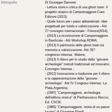
Bibliografia
Di Giuseppe Damone:
- Lettura storico critica di una ghost town. Il
progetto utopico di Campomaggiore-Cues
Edizioni (2013);
- Quale futuro per i paesi abbandonati: idee
progettuali per tutela e valorizzazione - Atti
2? convegno internazionale - Firenze(2014);
- (2013) La ricostruzione di Campomaggiore
in Basilicata - Atti Workshop,ROMA;
- (2013) Il patrimonio delle ghost town tra
memoria e valorizzazione. Atti 35?
congresso internaz. Matera;
- (2013) Il rilievo per lo studio della "giovane
archeologia":metodi tradizionali ed innovativi.
Convegno Internaz.;
- (2012) Innovazione e tradizione per il rilievo
e la rappresentazione della "giovane
archeologia". Atti IV Congreso Internaz.-La
Plata,Argentina;
- (1997) "Campomaggiore, archeologia
dell'edilizia storica" di Pierfrancesco Rescio;
Ed. CSCM;
- (1985) "Campomaggiore, storia di un paese
lucano" di Giuseppe Filardi;