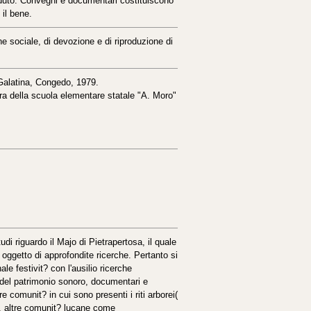
rduto. Convegni e documentari costituiscono
 il bene.
e sociale, di devozione e di riproduzione di
, Galatina, Congedo, 1979.
cura della scuola elementare statale "A. Moro"
di riguardo il Majo di Pietrapertosa, il quale
 oggetto di approfondite ricerche. Pertanto si
e festivit? con l'ausilio ricerche
del patrimonio sonoro, documentari e
re comunit? in cui sono presenti i riti arborei(
to, altre comunit? lucane come