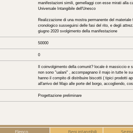
manifestazioni simili, gemellaggi con esse mirati alla can
Universale Intangibile dell'Unesco
Realizzazione di una mostra permanente del materiale fo
cronologico susseguirsi delle fasi del rito, e degli attrez
giugno 2020 svolgimento della manifestazione
50000
0
Il coinvolgimento della comunit? locale è massiccio e s
non sono "ualani" , accompagnano il majo in tutte le s
hanno il compito di distribuire biscotti ( tipici prodotti
all'arrivo del Majo alle porte del borgo, accogliendo, cos
Progettazione preliminare
Elenco
Beni intangibili
Segna