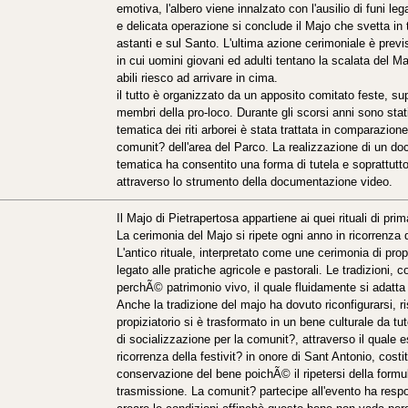
emotiva, l'albero viene innalzato con l'ausilio di funi 
e delicata operazione si conclude il Majo che svetta in 
astanti e sul Santo. L'ultima azione cerimoniale è prev
in cui uomini giovani ed adulti tentano la scalata del Maj
abili riesco ad arrivare in cima.
il tutto è organizzato da un apposito comitato feste, s
membri della pro-loco. Durante gli scorsi anni sono stat
tematica dei riti arborei è stata trattata in comparazione c
comunit? dell'area del Parco. La realizzazione di un d
tematica ha consentito una forma di tutela e soprattutto
attraverso lo strumento della documentazione video.
Il Majo di Pietrapertosa appartiene ai quei rituali di prima
La cerimonia del Majo si ripete ogni anno in ricorrenza 
L'antico rituale, interpretato come une cerimonia di pro
legato alle pratiche agricole e pastorali. Le tradizioni
perchÃ© patrimonio vivo, il quale fluidamente si adatta
Anche la tradizione del majo ha dovuto riconfigurarsi, ris
propiziatorio si è trasformato in un bene culturale da t
di socializzazione per la comunit?, attraverso il quale 
ricorrenza della festivit? in onore di Sant Antonio, cost
conservazione del bene poichÃ© il ripetersi della formu
trasmissione. La comunit? partecipe all'evento ha respo