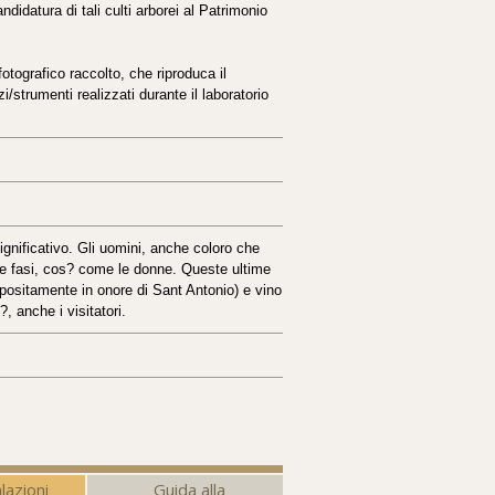
didatura di tali culti arborei al Patrimonio
tografico raccolto, che riproduca il
zi/strumenti realizzati durante il laboratorio
ignificativo. Gli uomini, anche coloro che
ue fasi, cos? come le donne. Queste ultime
 appositamente in onore di Sant Antonio) e vino
?, anche i visitatori.
lazioni
Guida alla