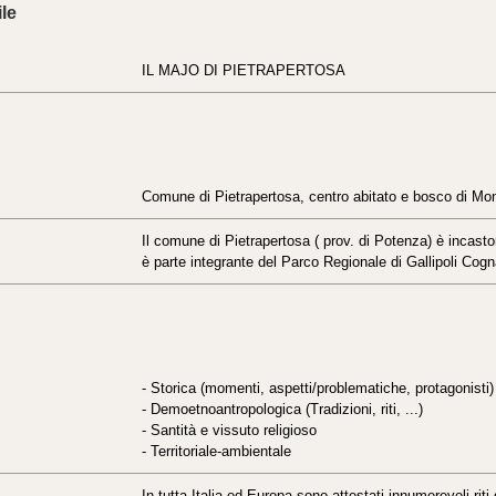
le
IL MAJO DI PIETRAPERTOSA
Comune di Pietrapertosa, centro abitato e bosco di Mo
Il comune di Pietrapertosa ( prov. di Potenza) è incastona
è parte integrante del Parco Regionale di Gallipoli Cog
- Storica (momenti, aspetti/problematiche, protagonisti)
- Demoetnoantropologica (Tradizioni, riti, ...)
- Santità e vissuto religioso
- Territoriale-ambientale
In tutta Italia ed Europa sono attestati innumerevoli riti