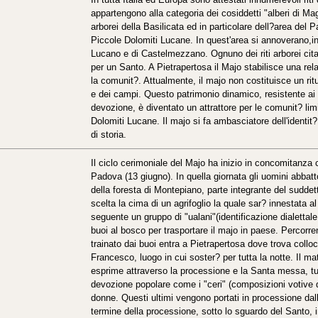
appartengono alla categoria dei cosiddetti "alberi di Mag
arborei della Basilicata ed in particolare dell?area del 
Piccole Dolomiti Lucane. In quest'area si annoverano,infa
Lucano e di Castelmezzano. Ognuno dei riti arborei cita
per un Santo. A Pietrapertosa il Majo stabilisce una rel
la comunit?. Attualmente, il majo non costituisce un ritua
e dei campi. Questo patrimonio dinamico, resistente ai
devozione, è diventato un attrattore per le comunit? limitr
Dolomiti Lucane. Il majo si fa ambasciatore dell'identit?
di storia.
Il ciclo cerimoniale del Majo ha inizio in concomitanza c
Padova (13 giugno). In quella giornata gli uomini abbattono
della foresta di Montepiano, parte integrante del sudde
scelta la cima di un agrifoglio la quale sar? innestata 
seguente un gruppo di "ualani"(identificazione dialettale 
buoi al bosco per trasportare il majo in paese. Percorren
trainato dai buoi entra a Pietrapertosa dove trova collo
Francesco, luogo in cui soster? per tutta la notte. Il m
esprime attraverso la processione e la Santa messa, t
devozione popolare come i "ceri" (composizioni votive d
donne. Questi ultimi vengono portati in processione dal
termine della processione, sotto lo sguardo del Santo, in