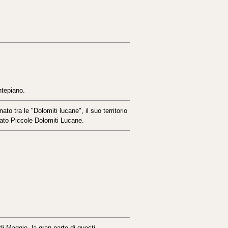
ntepiano.
to tra le "Dolomiti lucane", il suo territorio
nato Piccole Dolomiti Lucane.
 di Maggio, la gran parte di questi