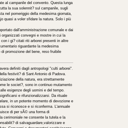
legate al campanile del convento. Questa lunga
tutta la sua solennit? sul campanile, sugli
ista nel pomeriggio della medesima giornata,
o quasi a voler sfidare la natura. Solo i più
upportato dall'amministrazione comunale e dai
i organizzati convegni e mostre in cui la
on i gi? citati riti arborei presenti in altre
ocumentario riguardante la medesima
 di promozione del bene, reso fruibile
vera definiti dagli antropologi "culti arborei".
della festivit? di Sant Antonio di Padova.
piziazione della natura, era strettamente
, come le societ?, sono in continuo mutamento
 alle esigenze degli uomini e del tempo.
ignificarsi e rifunzionalizzarsi. Da rituale
utelare, in un potente momento di devozione e
essa si riconosce e si riconferma. L'annuale
ituisce di per sÃ© una forma di
la cerimoniale ne consente la tutela e la
nsabilit? di salvaguardare,valorizzare e