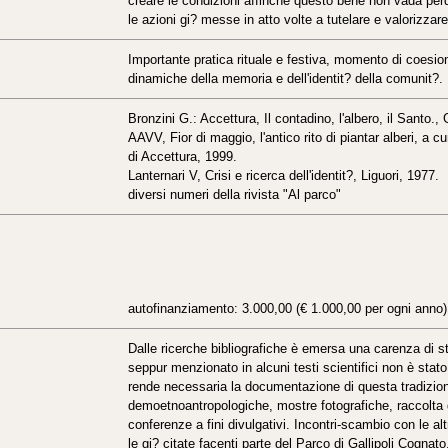
creare le condizioni affinchè questo bene non vada pe
le azioni gi? messe in atto volte a tutelare e valorizzare
Importante pratica rituale e festiva, momento di coesion
dinamiche della memoria e dell'identit? della comunit?.
Bronzini G.: Accettura, Il contadino, l'albero, il Santo.
AAVV, Fior di maggio, l'antico rito di piantar alberi, a 
di Accettura, 1999.
Lanternari V, Crisi e ricerca dell'identit?, Liguori, 1977.
diversi numeri della rivista "Al parco"
autofinanziamento: 3.000,00 (€ 1.000,00 per ogni anno)
Dalle ricerche bibliografiche è emersa una carenza di stu
seppur menzionato in alcuni testi scientifici non è stato
rende necessaria la documentazione di questa tradizional
demoetnoantropologiche, mostre fotografiche, raccolta 
conferenze a fini divulgativi. Incontri-scambio con le alt
le gi? citate facenti parte del Parco di Gallipoli Cogna