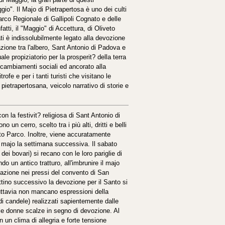
gio". Il Majo di Pietrapertosa è uno dei culti
Parco Regionale di Gallipoli Cognato e delle
tti, il "Maggio" di Accettura, di Oliveto
ti è indissolubilmente legato alla devozione
azione tra l'albero, Sant Antonio di Padova e
le propiziatorio per la prosperit? della terra
 cambiamenti sociali ed ancorato alla
ofe e per i tanti turisti che visitano le
 pietrapertosana, veicolo narrativo di storie e
on la festivit? religiosa di Sant Antonio di
 un cerro, scelto tra i più alti, dritti e belli
tto Parco. Inoltre, viene accuratamente
al majo la settimana successiva. Il sabato
dei bovari) si recano con le loro pariglie di
do un antico tratturo, all'imbrunire il majo
cazione nei pressi del convento di San
attino successivo la devozione per il Santo si
uttavia non mancano espressioni della
i candele) realizzati sapientemente dalle
le donne scalze in segno di devozione. Al
 un clima di allegria e forte tensione