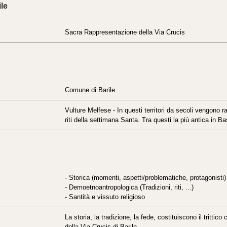
le
Sacra Rappresentazione della Via Crucis
Comune di Barile
Vulture Melfese - In questi territori da secoli vengono r
riti della settimana Santa. Tra questi la più antica in Bas
- Storica (momenti, aspetti/problematiche, protagonisti)
- Demoetnoantropologica (Tradizioni, riti, ...)
- Santità e vissuto religioso
La storia, la tradizione, la fede, costituiscono il tritti
della Via Crucis di Barile.