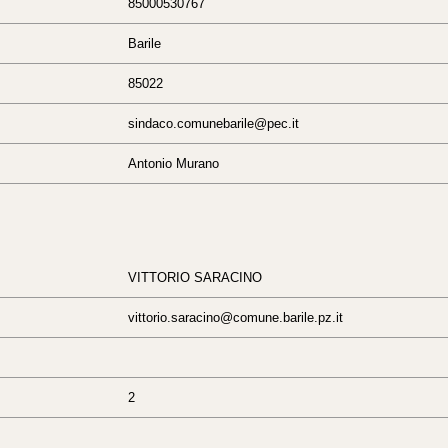
85000530767
Barile
85022
sindaco.comunebarile@pec.it
Antonio Murano
VITTORIO SARACINO
vittorio.saracino@comune.barile.pz.it
2