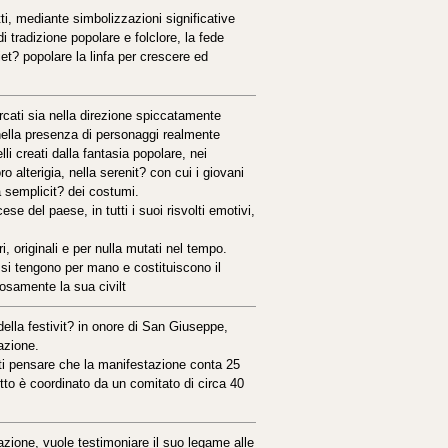
ti, mediante simbolizzazioni significative
i tradizione popolare e folclore, la fede
et? popolare la linfa per crescere ed
rcati sia nella direzione spiccatamente
 nella presenza di personaggi realmente
li creati dalla fantasia popolare, nei
o alterigia, nella serenit? con cui i giovani
a semplicit? dei costumi.
ese del paese, in tutti i suoi risvolti emotivi,
i, originali e per nulla mutati nel tempo.
, si tengono per mano e costituiscono il
osamente la sua civilt
 della festivit? in onore di San Giuseppe,
azione.
sti pensare che la manifestazione conta 25
tto è coordinato da un comitato di circa 40
azione, vuole testimoniare il suo legame alle