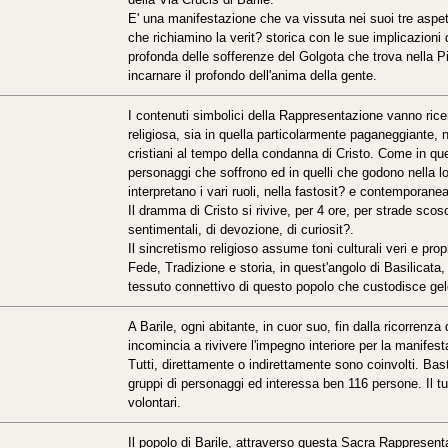
E' una manifestazione che va vissuta nei suoi tre aspet
che richiamino la verit? storica con le sue implicazioni d
profonda delle sofferenze del Golgota che trova nella Pi
incarnare il profondo dell'anima della gente.
I contenuti simbolici della Rappresentazione vanno rice
religiosa, sia in quella particolarmente paganeggiante,
cristiani al tempo della condanna di Cristo. Come in quel
personaggi che soffrono ed in quelli che godono nella lor
interpretano i vari ruoli, nella fastosit? e contemporane
Il dramma di Cristo si rivive, per 4 ore, per strade scosc
sentimentali, di devozione, di curiosit?.
Il sincretismo religioso assume toni culturali veri e propr
Fede, Tradizione e storia, in quest'angolo di Basilicata
tessuto connettivo di questo popolo che custodisce gel
A Barile, ogni abitante, in cuor suo, fin dalla ricorrenza
incomincia a rivivere l'impegno interiore per la manifest
Tutti, direttamente o indirettamente sono coinvolti. Ba
gruppi di personaggi ed interessa ben 116 persone. Il tu
volontari.
Il popolo di Barile, attraverso questa Sacra Rappresent