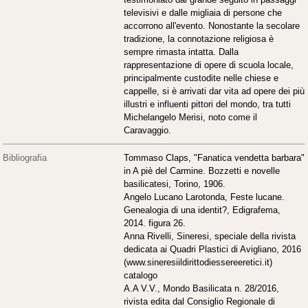
televisivi e dalle migliaia di persone che
accorrono all'evento. Nonostante la secolare
tradizione, la connotazione religiosa è
sempre rimasta intatta. Dalla
rappresentazione di opere di scuola locale,
principalmente custodite nelle chiese e
cappelle, si è arrivati dar vita ad opere dei più
illustri e influenti pittori del mondo, tra tutti
Michelangelo Merisi, noto come il
Caravaggio.
Bibliografia
Tommaso Claps, "Fanatica vendetta barbara"
in A piè del Carmine. Bozzetti e novelle
basilicatesi, Torino, 1906.
Angelo Lucano Larotonda, Feste lucane.
Genealogia di una identit?, Edigrafema,
2014. figura 26.
Anna Rivelli, Sineresi, speciale della rivista
dedicata ai Quadri Plastici di Avigliano, 2016
(www.sineresiildirittodiessereeretici.it)
catalogo
A.A V.V., Mondo Basilicata n. 28/2016,
rivista edita dal Consiglio Regionale di