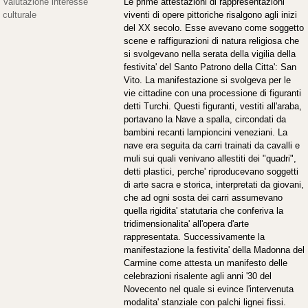
Valutazione interesse
Le prime attestazioni di rappresentazioni
culturale
viventi di opere pittoriche risalgono agli inizi
del XX secolo. Esse avevano come soggetto
scene e raffigurazioni di natura religiosa che
si svolgevano nella serata della vigilia della
festivita' del Santo Patrono della Citta': San
Vito. La manifestazione si svolgeva per le
vie cittadine con una processione di figuranti
detti Turchi. Questi figuranti, vestiti all'araba,
portavano la Nave a spalla, circondati da
bambini recanti lampioncini veneziani. La
nave era seguita da carri trainati da cavalli e
muli sui quali venivano allestiti dei "quadri",
detti plastici, perche' riproducevano soggetti
di arte sacra e storica, interpretati da giovani,
che ad ogni sosta dei carri assumevano
quella rigidita' statutaria che conferiva la
tridimensionalita' all'opera d'arte
rappresentata. Successivamente la
manifestazione la festivita' della Madonna del
Carmine come attesta un manifesto delle
celebrazioni risalente agli anni '30 del
Novecento nel quale si evince l'intervenuta
modalita' stanziale con palchi lignei fissi.