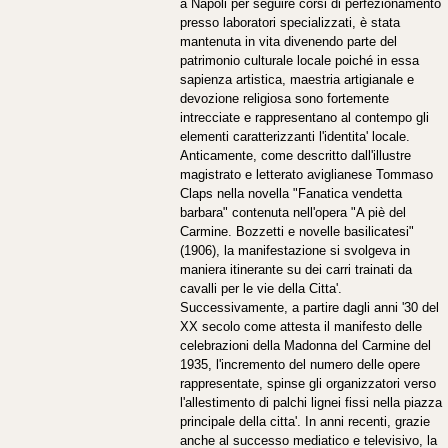
a Napoli per seguire corsi di perfezionamento
presso laboratori specializzati, è stata
mantenuta in vita divenendo parte del
patrimonio culturale locale poiché in essa
sapienza artistica, maestria artigianale e
devozione religiosa sono fortemente
intrecciate e rappresentano al contempo gli
elementi caratterizzanti l'identita' locale.
Anticamente, come descritto dall'illustre
magistrato e letterato aviglianese Tommaso
Claps nella novella "Fanatica vendetta
barbara" contenuta nell'opera "A piè del
Carmine. Bozzetti e novelle basilicatesi"
(1906), la manifestazione si svolgeva in
maniera itinerante su dei carri trainati da
cavalli per le vie della Citta'.
Successivamente, a partire dagli anni '30 del
XX secolo come attesta il manifesto delle
celebrazioni della Madonna del Carmine del
1935, l'incremento del numero delle opere
rappresentate, spinse gli organizzatori verso
l'allestimento di palchi lignei fissi nella piazza
principale della citta'. In anni recenti, grazie
anche al successo mediatico e televisivo, la