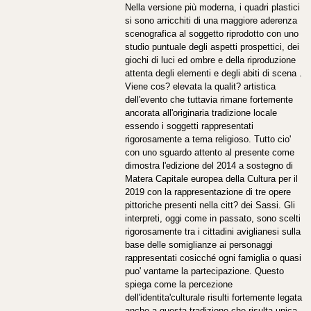
Nella versione più moderna, i quadri plastici
si sono arricchiti di una maggiore aderenza
scenografica al soggetto riprodotto con uno
studio puntuale degli aspetti prospettici, dei
giochi di luci ed ombre e della riproduzione
attenta degli elementi e degli abiti di scena .
Viene cos? elevata la qualit? artistica
dell'evento che tuttavia rimane fortemente
ancorata all'originaria tradizione locale
essendo i soggetti rappresentati
rigorosamente a tema religioso. Tutto cio'
con uno sguardo attento al presente come
dimostra l'edizione del 2014 a sostegno di
Matera Capitale europea della Cultura per il
2019 con la rappresentazione di tre opere
pittoriche presenti nella citt? dei Sassi. Gli
interpreti, oggi come in passato, sono scelti
rigorosamente tra i cittadini aviglianesi sulla
base delle somiglianze ai personaggi
rappresentati cosicché ogni famiglia o quasi
puo' vantarne la partecipazione. Questo
spiega come la percezione
dell'identita'culturale risulti fortemente legata
anche a questa tradizione che risulta unica