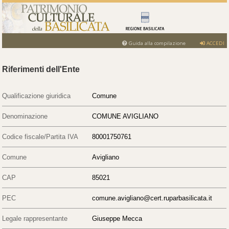
Guida alla compilazione
ACCEDI
Riferimenti dell'Ente
Qualificazione giuridica
Comune
Denominazione
COMUNE AVIGLIANO
Codice fiscale/Partita IVA
80001750761
Comune
Avigliano
CAP
85021
PEC
comune.avigliano@cert.ruparbasilicata.it
Legale rappresentante
Giuseppe Mecca