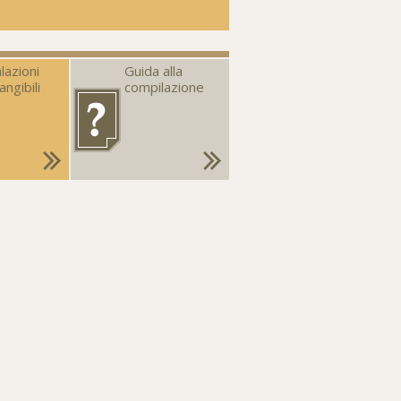
lazioni
Guida alla
angibili
compilazione