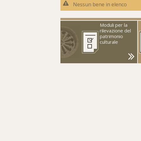
Nessun bene in elenco
Moduli per la
rilevazione del
patrimonio
culturale