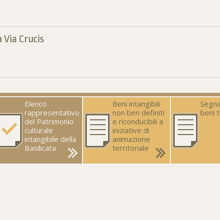
 Via Crucis
Elenco
Beni intangibili
Segna
rappresentativo
non ben definiti
beni t
del Patrimonio
e riconducibili a
culturale
iniziative di
intangibile della
animazione
Basilicata
territoriale