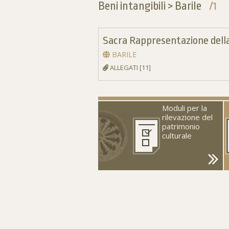
Beni intangibili > Barile
/1
Sacra Rappresentazione della
BARILE
ALLEGATI [11]
Moduli per la
rilevazione del
patrimonio
culturale